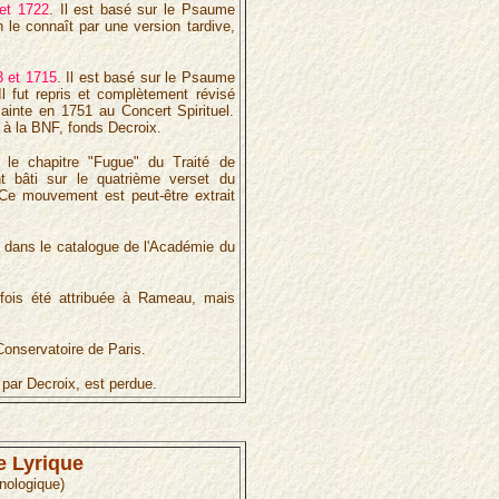
 et 1722
. Il est basé sur le Psaume
n le connaît par une version tardive,
3 et 1715
. Il est basé sur le Psaume
Il fut repris et complètement révisé
ainte en 1751 au Concert Spirituel.
 à la BNF, fonds Decroix.
re le chapitre "Fugue" du Traité de
nt bâti sur le quatrième verset du
 Ce mouvement est peut-être extrait
 dans le catalogue de l'Académie du
rfois été attribuée à Rameau, mais
Conservatoire de Paris.
 par Decroix, est perdue.
e Lyrique
nologique)