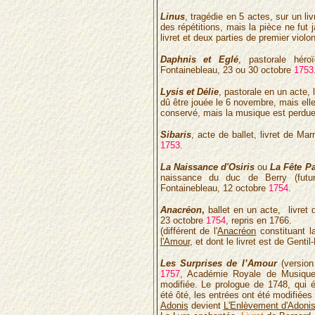
Linus
, tragédie en 5 actes, sur un liv
des répétitions, mais la pièce ne fut 
livret et deux parties de premier violo
Daphnis et Eglé
, pastorale héro
Fontainebleau, 23 ou 30 octobre
1753
Lysis et Délie
, pastorale en un acte,
dû être jouée le 6 novembre, mais elle
conservé, mais la musique est perdue
Sibaris
, acte de ballet, livret de M
1753
.
La Naissance d'Osiris
ou
La Fête P
naissance du duc de Berry (futur
Fontainebleau, 12 octobre
1754
.
Anacréon
,
ballet en un acte, livret
23 octobre
1754
, repris en 1766.
(différent de l'
Anacréon
constituant l
l'Amour
, et dont le livret est de Gentil
Les Surprises de l’Amour
(version
1757
, Académie Royale de Musique,
modifiée. Le prologue de 1748, qui é
été ôté, les entrées ont été modifiées 
Adonis
devient
L'Enlèvement d'Adoni