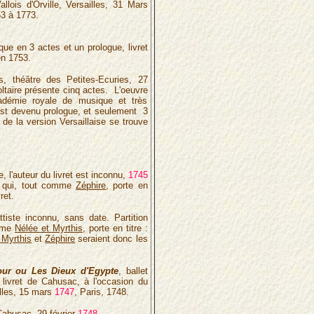
lois d'Orville, Versailles, 31 Mars
53 à 1773.
ïque en 3 actes et un prologue, livret
en 1753.
es, théâtre des Petites-Ecuries, 27
Voltaire présente cinq actes. L'oeuvre
cadémie royale de musique et très
est devenu prologue, et seulement 3
de la version Versaillaise se trouve
e, l'auteur du livret est inconnu,
1745
u qui, tout comme
Zéphire
, porte en
ret.
ttiste inconnu, sans date. Partition
omme
Nélée et Myrthis
, porte en titre :
 Myrthis
et
Zéphire
seraient donc les
our ou Les Dieux d'Egypte
, ballet
 livret de Cahusac, à l'occasion du
lles, 15 mars
1747
, Paris, 1748.
Cahusac, 29 février
1748
.