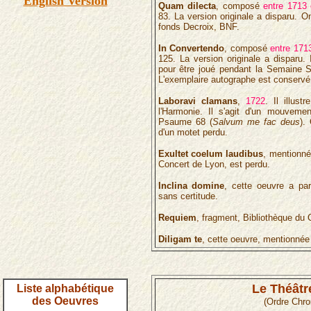
English Version
Quam dilecta
, composé
entre 1713
83. La version originale a disparu. O
fonds Decroix, BNF.
In Convertendo
, composé
entre 171
125. La version originale a disparu. 
pour être joué pendant la Semaine S
L'exemplaire autographe est conservé
Laboravi clamans
,
1722
. Il illust
l'Harmonie. Il s'agit d'un mouveme
Psaume 68 (
Salvum me fac deus
).
d'un motet perdu.
Exultet coelum laudibus
, mentionné
Concert de Lyon, est perdu.
Inclina domine
, cette oeuvre a pa
sans certitude.
Requiem
, fragment, Bibliothèque du 
Diligam te
, cette oeuvre, mentionnée
Le Théâtr
Liste alphabétique
des Oeuvres
(Ordre Chro