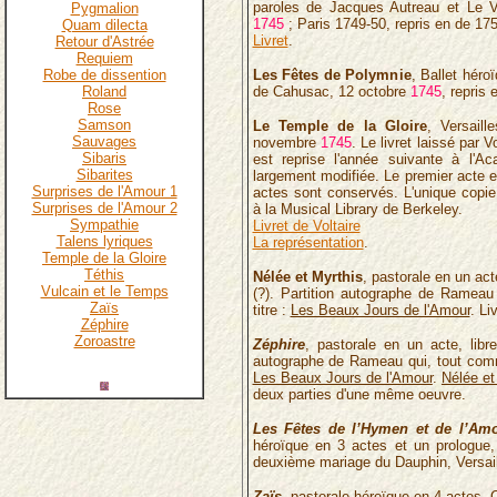
paroles de Jacques Autreau et Le Val
Pygmalion
1745
; Paris 1749-50, repris en de 17
Quam dilecta
Livret
.
Retour d'Astrée
Requiem
Robe de dissention
Les Fêtes de Polymnie
, Ballet héro
Roland
de Cahusac, 12 octobre
1745
, repris 
Rose
Samson
Le Temple de la Gloire
, Versaill
Sauvages
novembre
1745
. Le livret laissé par 
Sibaris
est reprise l'année suivante à l'A
Sibarites
largement modifiée. Le premier acte 
Surprises de l'Amour 1
actes sont conservés. L'unique copie 
Surprises de l'Amour 2
à la Musical Library de Berkeley.
Sympathie
Livret de Voltaire
Talens lyriques
La représentation
.
Temple de la Gloire
Téthis
Nélée et Myrthis
, pastorale en un act
Vulcain et le Temps
(?). Partition autographe de Ramea
Zaïs
titre :
Les Beaux Jours de l'Amour
. Liv
Zéphire
Zoroastre
Zéphire
, pastorale en un acte, libre
autographe de Rameau qui, tout c
Les Beaux Jours de l'Amour
.
Nélée et
deux parties d'une même oeuvre.
Les Fêtes de l’Hymen et de l’Am
héroïque en 3 actes et un prologue,
deuxième mariage du Dauphin, Versai
Zaïs
, pastorale héroïque en 4 actes, 