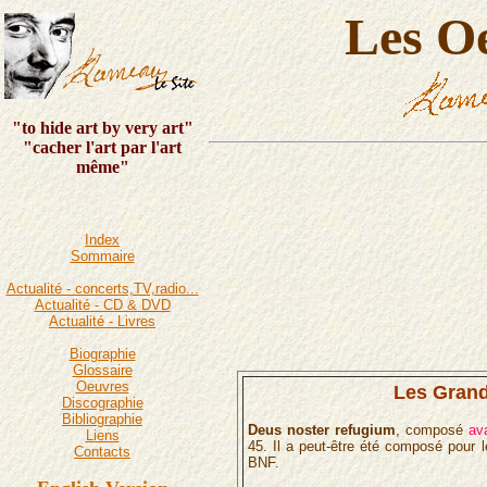
Les O
"to hide art by very art"
"cacher l'art par l'art
même"
Index
Sommaire
Actualité - concerts,TV,radio...
Actualité - CD & DVD
Actualité - Livres
Biographie
Glossaire
Oeuvres
Les Grand
Discographie
Bibliographie
Deus noster refugium
, composé
av
Liens
45. Il a peut-être été composé pour
Contacts
BNF.