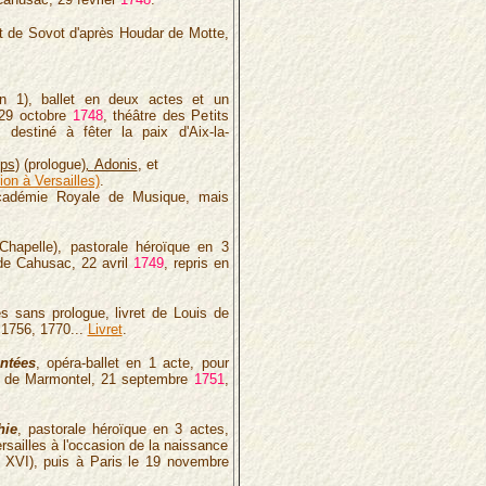
ot de Sovot d'après Houdar de Motte,
n 1), ballet en deux actes et un
 29 octobre
1748
, théâtre des Petits
, destiné à fêter la paix d'Aix-la-
mps
) (prologue)
,
Adonis
, et
ion à Versailles)
.
'Académie Royale de Musique, mais
-Chapelle), pastorale héroïque en 3
 de Cahusac, 22 avril
1749
, repris en
es sans prologue, livret de Louis de
n 1756, 1770...
Livret
.
ntées
, opéra-ballet en 1 acte, pour
et de Marmontel, 21 septembre
1751
,
hie
, pastorale héroïque en 3 actes,
rsailles à l'occasion de la naissance
 XVI), puis à Paris le 19 novembre