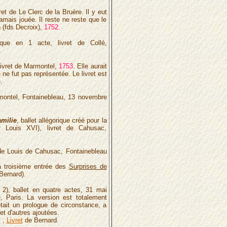
ret de Le Clerc de la Bruère. Il y eut
jamais jouée. Il reste ne reste que le
n (fds Decroix),
1752.
ïque en 1 acte, livret de Collé,
.
 livret de Marmontel,
1753
. Elle aurait
 ne fut pas représentée. Le livret est
.
armontel, Fontainebleau, 13 novembre
amilie
, ballet allégorique créé pour la
 Louis XVI), livret de Cahusac,
 de Louis de Cahusac, Fontainebleau
a troisième entrée des
Surprises de
-Bernard).
 2), ballet en quatre actes, 31 mai
 Paris. La version est totalement
tait un prologue de circonstance, a
et d'autres ajoutées.
s
,
Livret
de Bernard.