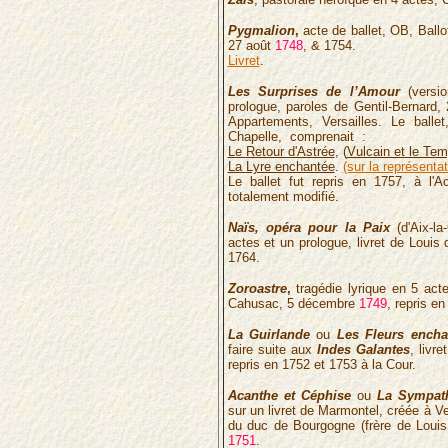
Pygmalion
,
acte de ballet, OB, Ball
27 août
1748
, & 1754.
Livret
.
Les Surprises de l’Amour
(versio
prologue, paroles de Gentil-Bernard,
Appartements, Versailles. Le ballet
Chapelle, comprenait :
Le
Retour d'Astrée
, (
Vulcain et le Te
La
Lyre enchantée
.
(sur la représentat
Le ballet fut repris en 1757, à l
totalement modifié.
Naïs, opéra pour la Paix
(d'Aix-la
actes et un prologue, livret de Louis
1764.
Zoroastre
,
tragédie lyrique en 5 act
Cahusac, 5 décembre
1749
, repris e
La Guirlande
ou
Les Fleurs encha
faire suite aux
Indes Galantes
, livr
repris en 1752 et 1753 à la Cour.
Acanthe et Céphise
ou
La Sympat
sur un livret de Marmontel, créée à Ve
du duc de Bourgogne (frère de Louis
1751
.