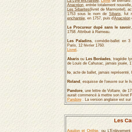
La Lyre enchantée
,
Livret
de Bernard 
Anacréon
, entrée totalement nouvelle
Les
Sibarites
(livret de Marmontel), a
1753 sous le nom de
Sibaris
, fut
enchantée
, en 1757, puis d'
Anacréon
Le Procureur dupé sans le savoir
1758. Attribué à Rameau.
Les Paladins
, comédie-ballet en 3 
Paris, 12 février 1760.
Livret
.
Abaris
ou
Les Boréades
, tragédie l
de Louis de Cahusac, jamais jouée, 1
Io
, acte de ballet, jamais représenté, l
Roland
, esquisse de l'oeuvre sur le li
Pandore
, une lettre de Voltaire, de
aurait commencé à mettre son livret
Pandore
. La version anglaise est sur
Les Ca
Aquilon et Orithie
, ou
L'Enlèvement 