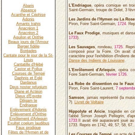
L'Endriague
, opéra comique en trois
Abaris
Saint-Germain, troupe de Dolet, 3 fév
Absence
Acanthe et Céphise
Adonis
Les Jardins de l'Hymen ou La Rose
Amants trahis
Piron, Foire Saint-Germain,
1724
. Rep
Anacréon 1
Anacréon 2
Le Faux Prodige
, musiques et danse
Aquilon et Orithie
1733
).
Beaux jours de l'Amour
Berger fidèle
Les Sauvages
, rondeau,
1725
. Repr
Boréades
composé pour la Foire. On avait
Cantate pour le jour de la St-
caractère pour l'exhibition d'Indiens d
Louis
Danse des Indiens de Louisiane
.
Cantatille d'Hébé
Castor et Pollux
L'Enrôlement d'Arlequin
, opéra co
Courses de Tempé
Foire Saint-Germain,
février 1726
.
Daphnis et Eglé
Dardanus
La Robe de dissention ou le Faux
Deus noster refugium
Piron, Foire Saint-Laurent,
7 septemb
Diane et Actéon
Dieux d'Egypte
Samson
, jamais représenté (la mus
Diligam te
?).
Livret de Voltaire
Endriague
Enlèvement d'Adonis
Hippolyte et Aricie
, tragédie en ci
Enlèvement d'Orithie
l'abbé Simon Joseph Pellegrin, d'
Enrôlement d'Arlequin
1733.
Il avait été auparavant joué au 
Exultet coelum laudibus
1733. Repris en 1742, 49, 57; 58, 67..
Faux prodigue
Fêtes de l'Hymen et de
Les Courses de Tempé
, un acte de