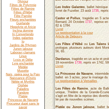
l'Amour
Fêtes de Polymnie
Les Indes Galantes
, ballet héroïque
Fêtes de Ramire
livret de Fuzelier, 23 août
1735
, repri
Fêtes d'Hébé
Fête Pamilie
Castor et Pollux
,
tragédie en 5 acte
Fleurs enchantées
Bernard, 24 Octobre
1737
, reprise en
Guirlande
82 & 1784.
Hippolyte et Aricie
Livret
Inclina domine
La représentation à la cour
In Convertendo
Article de Debussy
.
Indes galantes
Io
Les Fêtes d’Hébé
ou
Les Talens L
Jardins de l'Hymen
prologue, plusieurs auteurs dont Mo
Junon jalouse
56, 65.
Laboravi clamans
Linus
Dardanus
,
tragédie en un acte et prol
Lysis et Délie
19 novembre
1739
, repris en 1742, 59
Lyre enchantée
Livret
.
Médée
Musette
La Princesse de Navarre
, intermède
Naïs, opéra pour la Paix
ballet en 3 actes, pour le mariage du
Naissance d'Osiris
La représentation à Versailles
.
Nélée et Myrthis
Orphée
Les Fêtes de Ramire
, acte de Balle
Paladins
unique, Théâtre de la Grande-Ecuri
Pandore
s'agit en fête de la reprise des diver
Platée
lié par de nouvelles scènes.
Princesse de Navarre
Procureur dupé sans le
Platée ou Junon jalouse
, ballet 
savoir