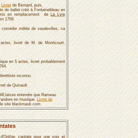
.
,
Livret
de Bernard, puis,
cte de ballet créé à Fontainebleau en
 mis en remplacement de
La Lyre
en 1758.
, comédie mêlée de vaudevilles, ca
actes, livret de M. de Monticourt,
yrique en 5 actes, livret probablement
764.
ibrettiste inconnu.
vret de Quinault.
 1748,laisse entendre que Rameau
 Pandore en musique.
Livret de
 le site blackmask.com.
ntates
d'Orithie
, cantate pour une voix et