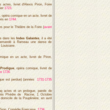
 actes, livret d'Alexis Piron, Foire
rier
1723
.
, opéra comique en un acte, livret de
ris en
1744
.
s pour le Théâtre de la Foire (
avant
is dans les
Indes Galantes
, il a été
 demandé à Rameau une danse de
e Louisiane.
mique en un acte, livret de Piron,
 Prodigue
, opéra comique, livret de
re 1726
.
ique est perdue) (années
1731-1735
nq actes et un prologue, parole de
après Phèdre de Racine, 1 Octobre
domicile de la Pouplinière, en avril
.
 Piron, Comédie Française,
1734
.