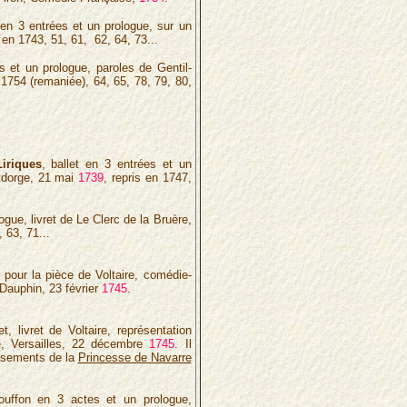
 en 3 entrées et un prologue, sur un
s en 1743, 51, 61, 62, 64, 73...
s et un prologue, paroles de Gentil-
 1754 (remaniée), 64, 65, 78, 79, 80,
iriques
, ballet en 3 entrées et un
ntdorge, 21 mai
1739
, repris en 1747,
ogue, livret de Le Clerc de la Bruère,
, 63, 71...
 pour la pièce de Voltaire, comédie-
 Dauphin, 23 février
1745
.
t, livret de Voltaire, représentation
e, Versailles, 22 décembre
1745
. Il
tissements de la
Princesse de Navarre
bouffon en 3 actes et un prologue,