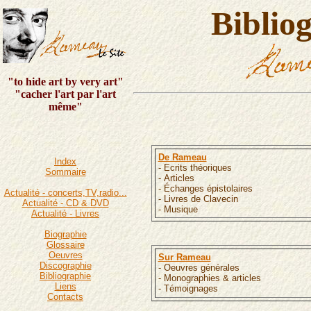
Biblio
"to hide art by very art"
"cacher l'art par l'art
même"
De Rameau
Index
- Ecrits théoriques
Sommaire
- Articles
- Échanges épistolaires
Actualité - concerts,TV,radio...
- Livres de Clavecin
Actualité - CD & DVD
- Musique
Actualité - Livres
Biographie
Glossaire
Oeuvres
Sur Rameau
Discographie
- Oeuvres générales
Bibliographie
- Monographies & articles
Liens
- Témoignages
Contacts