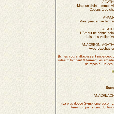
AGATH
Mais un divin sommeil vi
Cédons à ce cha
ANACR
Mais yeux en se ferman
AGATH
L'Amour ne donne point
Laissons veiller l'
ANACREON, AGATHO
Avec Bacchus e
(Ici les voix s'affaiblissent impercept
rideaux tombent & ferment les arcades
de repos à l'un des
Scèn
ANACREAON,
(La plus douce Symphonie accompag
interrompu par le bruit du Tonn