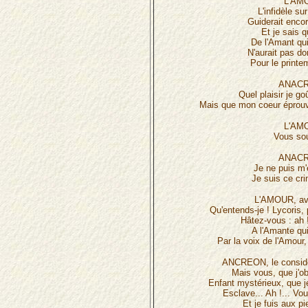
L'AM
L'infidèle su
Guiderait enco
Et je sais 
De l'Amant qu
N'aurait pas d
Pour le printe
ANACR
Quel plaisir je go
Mais que mon coeur éprouv
L'AM
Vous sou
ANACR
Je ne puis m'
Je suis ce cr
L'AMOUR, ave
Qu'entends-je ! Lycoris, p
Hâtez-vous : ah 
A l'Amante qu
Par la voix de l'Amour,
ANCREON, le considé
Mais vous, que j'o
Enfant mystérieux, que j
Esclave... Ah !... Vo
Et je fuis aux p