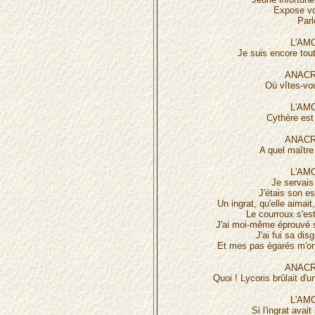
Expose vo
Parl
L'AM
Je suis encore tout
ANACR
Où vîtes-vou
L'AM
Cythère est
ANACR
A quel maître
L'AM
Je servais
J'étais son es
Un ingrat, qu'elle aimait
Le courroux s'est
J'ai moi-même éprouvé s
J'ai fui sa dis
Et mes pas égarés m'ont
ANACR
Quoi ! Lycoris brûlait d'
L'AM
Si l'ingrat avait