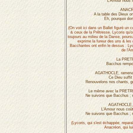
L'Amour nous fe
ANACR
A la table des Dieux o
Eh, pourquoi don
(On voit ici dans un Ballet figuré un
& ceux de la Prêtresse. Lycoris qu'o
toujours au milieu de la Danse, pour
exprime la fureur des uns & le
Bacchantes ont enfin le dessus : Lyco
de l'A
La PRET
Bacchus remport
AGATHOCLE, ramenant
Ce Dieu suffit
Renouvelons nos chants, go
Le même avec la PRET
Ne suivons que Bacchus ; n
AGATHOCLE, 
L'Amour nous coûta
Ne suivons que Bacchus ; n
(Lycoris, qui s'est échappée, repara
Anacréon, qui lui