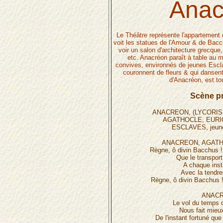
Anac
Le Théâtre représente l'appartement 
voit les statues de l'Amour & de Bacc
voir un salon d'architecture grecque
etc. Anacréon paraît à table au m
convives, environnés de jeunes Esclav
couronnent de fleurs & qui dansent
d'Anacréon, est tou
Scène pr
ANACREON, (LYCORIS p
AGATHOCLE, EURI
ESCLAVES, jeu
ANACREON, AGATH
Règne, ô divin Bacchus !
Que le transport
A chaque inst
Avec la tendre
Règne, ô divin Bacchus 
ANACR
Le vol du temps 
Nous fait mieux
De l'instant fortuné que