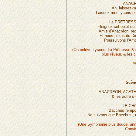
ANACR
Ah, laissez-m
Laissez-moi Lycoris po
La PRETRESSE,
Eloignez cet objet qui
Amis d'Anacréon, red
Et nous pleins du Di
Poursuivons l'Amo
(On enlève Lycoris. La Prêtresse & s
plus rêveur, & les 
Scène
ANACREON, AGATH
& les autre 
LE CH
Bacchus remport
Ne suivons que Bacchus ; n
(Une Symphonie plus douce, ann
Convi