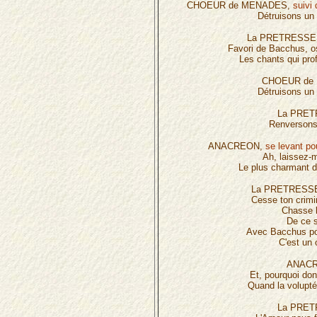
CHOEUR de MENADES,
suivi
Détruisons un 
La PRETRESSE
Favori de Bacchus, os
Les chants qui pro
CHOEUR de
Détruisons un 
La PRET
Renversons 
ANACREON,
se levant pou
Ah, laissez-
Le plus charmant d
La PRETRESS
Cesse ton crim
Chasse 
De ce s
Avec Bacchus poi
C'est un 
ANACR
Et, pourquoi don
Quand la volupté
La PRET