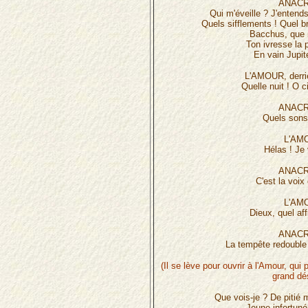
ANACR
Qui m'éveille ? J'entends
Quels sifflements ! Quel br
Bacchus, que 
Ton ivresse la 
En vain Jupit
L'AMOUR, derriè
Quelle nuit ! O c
ANACR
Quels sons 
L'AM
Hélas ! Je 
ANACR
C'est la voix
L'AM
Dieux, quel af
ANACR
La tempête redouble ;
(Il se lève pour ouvrir à l'Amour, qui
grand dé
Que vois-je ? De pitié 
Jeune infortuné