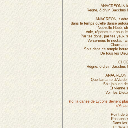
ANACREON & l
Règne, ô divin Bacchus 
ANACREON, s'adre
dans le temps qu'elle danse autour d
Nouvelle Hébé, ch
Vole, répands sur nous le
Par tes dons, par tes yeux r
Verse-nous le nectar, fa
Charmante
Sois dans ce temple heure
De tous les Dieu
CHOE
Règne, ô divin Bacchus 
ANACREON à
Que l'amante d'Alcide 
Soit jalouse de
Et vienne s
Voir les Dieux
(Ici la danse de Lycoris devient plu
d'Anac
Point de t
Passons n
Dans les
Et dans l