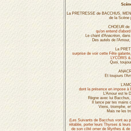
Scène
La PRETRESSE de BACCHUS, MEN
de la Scène 
CHOEUR de
qu'on entend d'abord 
Le chant d'Anacréon, dans 
Des autels de l'Amour, 
La PRE
surprise de voir cette Fête galan
LYCORIS &
Quoi, toujou
ANACR
Et toujours l'A
L'AM
dont la présence en impose à
L'Amour est le D
Règne avec lui Bacchus,
Il lance par tes mains d
Viens, triomphe, e
Mais ne les tr
(Les Suivants de Bacchus vont au pi
rétablie, porter leurs Thyrses & leu
de son côté orner de Myrthes & de