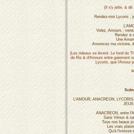
(Il s'y jette, & di
Rendez-moi Lycoris ; je
L'AM
Volez, Amours ; venez
Rendez à s
Une Amant
Annoncez ma victoire, &
(Les rideaux se lèvent. Le fond du T
de Ris & d'Amours entre gaiement s
Lycoris, que l'Amour 
Scèn
L'AMOUR, ANACREON, LYCORIS, 
JEUX,
ANACREON, entre l
Sans Vénus & sa
Tous nos beaux jo
Les vrais plais
Qu'à l'ivresse