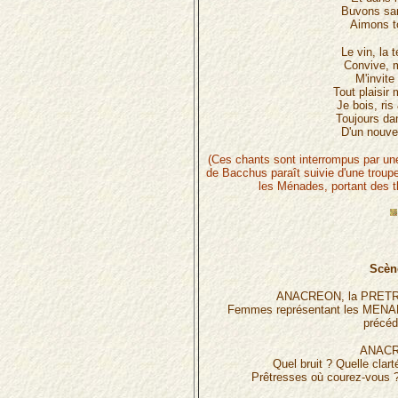
Buvons sa
Aimons t
Le vin, la 
Convive, 
M'invite 
Tout plaisir
Je bois, ris
Toujours dan
D'un nouvea
(Ces chants sont interrompus par un
de Bacchus paraît suivie d'une troup
les Ménades, portant des 
Scène
ANACREON, la PRET
Femmes représentant les MENAD
précéd
ANACR
Quel bruit ? Quelle clart
Prêtresses où courez-vous ?