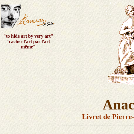
"to hide art by very art"
"cacher l'art par l'art
même"
Anac
Livret de Pierr