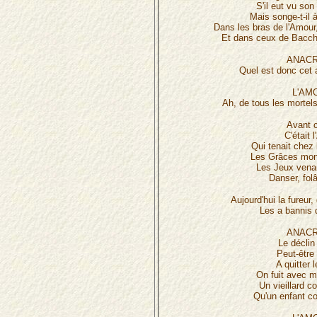
S'il eut vu son
Mais songe-t-il
Dans les bras de l'Amour
Et dans ceux de Bacchu
ANACR
Quel est donc cet
L'AM
Ah, de tous les mortels 
Avant c
C'était 
Qui tenait chez 
Les Grâces mont
Les Jeux venai
Danser, folâ
Aujourd'hui la fureur,
Les a bannis 
ANACR
Le déclin
Peut-être
A quitter 
On fuit avec m
Un vieillard 
Qu'un enfant c