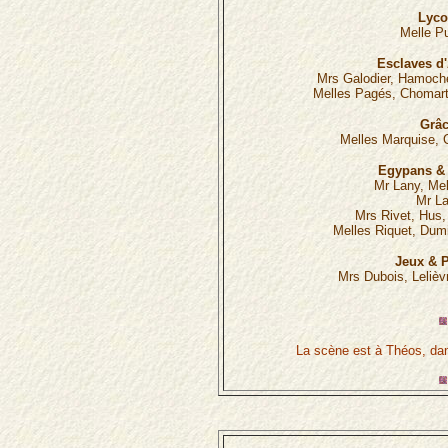
Lyco
Melle P
Esclaves d
Mrs Galodier, Hamoche,
Melles Pagés, Chomar
Grâc
Melles Marquise, 
Egypans &
Mr Lany, Mel
Mr La
Mrs Rivet, Hus,
Melles Riquet, Dumi
Jeux & P
Mrs Dubois, Lelièvr
La scène est à Théos, da