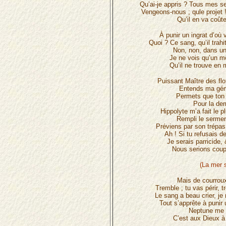
Qu’ai-je appris ? Tous mes se
Vengeons-nous ; qule projet 
Qu’il en va coût
À punir un ingrat d’où 
Quoi ? Ce sang, qu’il trahi
Non, non, dans un 
Je ne vois qu’un mo
Qu’il ne trouve en 
Puissant Maître des flo
Entends ma gém
Permets que ton f
Pour la der
Hippolyte m’a fait le p
Rempli le sermen
Préviens par son trépas
Ah ! Si tu refusais d
Je serais parricide, 
Nous serions coup
(La mer s
Mais de courroux
Tremble ; tu vas périr, 
Le sang a beau crier, je
Tout s’apprête à punir 
Neptune me s
C’est aux Dieux à