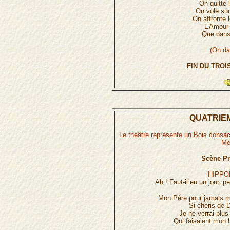
On quitte 
On vole sur 
On affronte 
L’Amour 
Que dans 
(On da
FIN DU TROI
QUATRIEM
Le théâtre représente un Bois consac
Me
Scène Pr
HIPPO
Ah ! Faut-il en un jour, p
Mon Père pour jamais me
Si chéris de
Je ne verrai plu
Qui faisaient mon