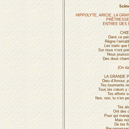
Scène
HIPPOLYTE, ARICIE, LA GR
PRÊTRESSES
ENTREE DES 
CHŒ
Dans ce pais
Règne l’aimab
Les traits que
Sur nous n’ont poi
Nous jouisso
Des doux charm
(On da
LA GRANDE 
Dieu d’Amour, p
Tes tourments ne
Tous les cœurs y s
Tes efforts s
Non, non, tu n’en pe
Tes al
Ont des 
Pour qui manqu
Mais no
De tes 
Reconnaissent