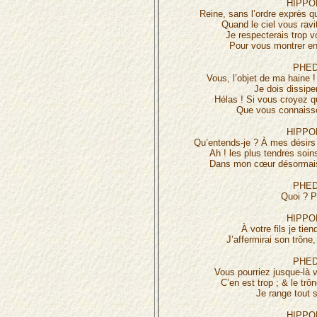
HIPPO
Reine, sans l’ordre exprès q
Quand le ciel vous ravi
Je respecterais trop v
Pour vous montrer en
PHED
Vous, l’objet de ma haine ! 
Je dois dissiper
Hélas ! Si vous croyez 
Que vous connaiss
HIPPO
Qu’entends-je ? À mes désirs 
Ah ! les plus tendres soi
Dans mon cœur désormais 
PHED
Quoi ? 
HIPPO
À votre fils je tien
J’affermirai son trône
PHED
Vous pourriez jusque-là v
C’en est trop ; & le trôn
Je range tout s
HIPPO