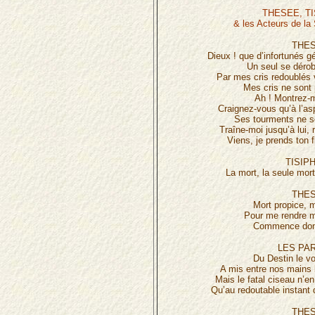
THESEE, TI
& les Acteurs de la
THES
Dieux ! que d’infortunés g
Un seul se déro
Par mes cris redoublés v
Mes cris ne sont 
Ah ! Montrez-m
Craignez-vous qu’à l’asp
Ses tourments ne s
Traîne-moi jusqu’à lui,
Viens, je prends ton 
TISIP
La mort, la seule mort
THES
Mort propice, m
Pour me rendre m
Commence donc
LES PA
Du Destin le v
A mis entre nos mains l
Mais le fatal ciseau n’en
Qu’au redoutable instant 
THES