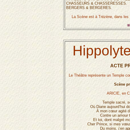
CHASSEURS & CHASSERESSES.
BERGERS & BERGERES.
La Scène est à Trézène, dans les 
Hippolyte
ACTE PR
Le Théâtre représente un Temple con
Scène pr
ARICIE, en C
Temple sacré, sé
Où Diane aujourd’hui d
À mon cœur agité da
Contre un amour 
Et toi, dont malgré mo
Cher Prince, si mes vœux
Du moins, j’en a