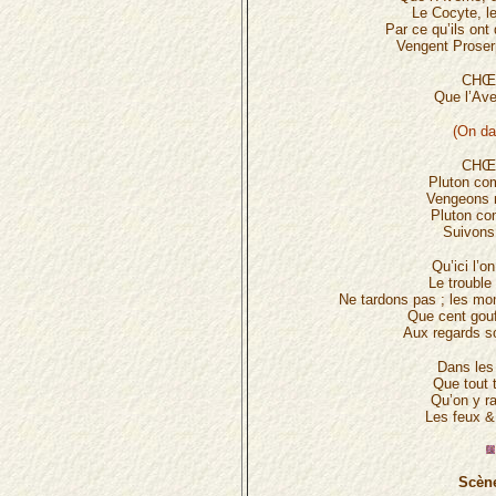
Le Cocyte, l
Par ce qu’ils ont
Vengent Proser
CHŒ
Que l’Ave
(On da
CHŒ
Pluton co
Vengeons n
Pluton c
Suivons 
Qu’ici l’o
Le trouble 
Ne tardons pas ; les mo
Que cent gouf
Aux regards so
Dans les
Que tout 
Qu’on y r
Les feux & 
Scène