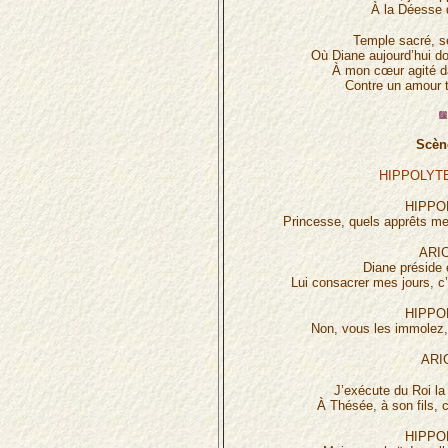
À la Déesse 
Temple sacré, sé
Où Diane aujourd’hui d
À mon cœur agité da
Contre un amour 
Scène
HIPPOLYTE
HIPPO
Princesse, quels apprêts me
ARIC
Diane préside 
Lui consacrer mes jours, c
HIPPO
Non, vous les immolez, 
ARI
J’exécute du Roi la
À Thésée, à son fils, 
HIPPO