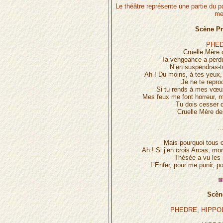
Le théâtre représente une partie du 
me
Scène Pr
PHE
Cruelle Mère
Ta vengeance a perd
N’en suspendras-tu
Ah ! Du moins, à tes yeux,
Je ne te repro
Si tu rends à mes vœux
Mes feux me font horreur, m
Tu dois cesser d’
Cruelle Mère d
..
Mais pourquoi tous 
Ah ! Si j’en crois Arcas, mo
Thésée a vu les
L’Enfer, pour me punir, po
Scène
PHEDRE, HIPPO