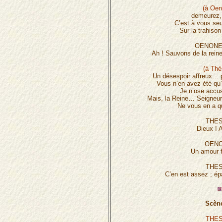
(à Oen
demeurez,
C’est à vous seu
Sur la trahison
OENONE
Ah ! Sauvons de la reine 
(à Thé
Un désespoir affreux… p
Vous n’en avez été qu’
Je n’ose accuse
Mais, la Reine… Seigneur,
Ne vous en a qu
THES
Dieux ! 
OENO
Un amour 
THES
C’en est assez ; ép
Scène
THE