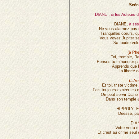
Scèn
DIANE ; & les Acteurs d
DIANE,
à ses
Ne vous alarmez pas d
Tranquilles cœurs, qu
Vous voyez Jupiter se
Sa foudre vol
(à Phè
Toi, tremble, Re
Penses-tu m’honorer par
Apprends que 
La liberté 
(à Ari
Et toi, triste victime
Fais toujours expirer les 
On peut servir Diane
Dans son temple &
HIPPOLYTE 
Déesse, p
DIA
Votre vertu m
Et c’est au crime seul 