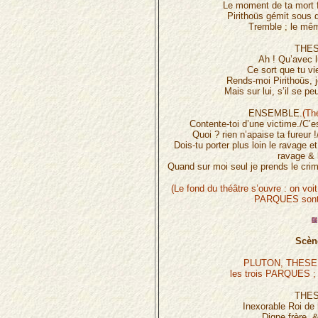
Le moment de ta mort fû
Pirithoüs gémit sous d
Tremble ; le mêm
THES
Ah ! Qu’avec l
Ce sort que tu v
Rends-moi Pirithoüs, j
Mais sur lui, s’il se pe
ENSEMBLE.
(Th
Contente-toi d’une victime./C’e
Quoi ? rien n’apaise ta fureur 
Dois-tu porter plus loin le ravage et
ravage & l
Quand sur moi seul je prends le crim
(Le fond du théâtre s’ouvre : on voi
PARQUES sont 
Scène
PLUTON, THESEE
les trois PARQUES ; D
THES
Inexorable Roi de 
Digne frère, 