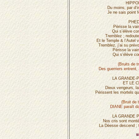
HIPPO
Du moins, par d’i
Je ne sais point 
PHED
Périsse la va
Qui s’élève con
Tremblez ; redout
Et le Temple & l’Autel 
Tremblez, j’ai su prév
Périsse la vai
Qui s’élève co
(Bruits de 
Des guerriers entrent, 
LA GRANDE-
ET LE 
Dieux vengeurs, la
Périssent les mortels qui
(Bruit de 
DIANE paraît da
LA GRANDE 
Nos cris sont monté
La Déesse descend ; 