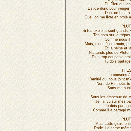
Du Dieu qui lan
Est-ce donc pour venger 
Dont ce bras a 
Que l’on me livre en proie
PLUT
Si tes exploits sont grands, v
Ton nom sur le trépas 
Comme nous il 
Mais, d’une égale main, pui
Et la peine et 
N’attends plus de Pluton
D’un trop coupable ami,
Tu dois partage
THES
Je consens à 
L’amitié qui nous joint m
Non, de Pirithoüs tu
Sans me puni
Sous les drapeaux de Ma
Je l’ai vu sur mes pas
Je dois partage
Comme il a partagé me
PLUT
Mais cette gloire enfin,
Parle. Le crime même 