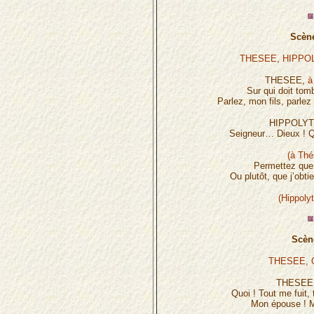
Scène
THESEE, HIPPO
THESEE,
à
Sur qui doit tom
Parlez, mon fils, parlez
HIPPOLY
Seigneur… Dieux ! Qu
(à Thé
Permettez que 
Ou plutôt, que j’obti
(Hippolyt
Scèn
THESEE, 
THESEE
Quoi ! Tout me fuit,
Mon épouse ! Mo