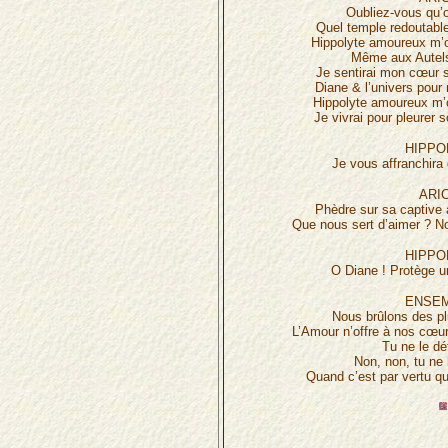
Oubliez-vous qu’
Quel temple redoutable,
Hippolyte amoureux m’
Même aux Autels
Je sentirai mon cœur s
Diane & l’univers pour 
Hippolyte amoureux m’
Je vivrai pour pleurer 
HIPPO
Je vous affranchira d
ARIC
Phèdre sur sa captive 
Que nous sert d’aimer ? N
HIPPO
O Diane ! Protège u
ENSEM
Nous brûlons des p
L’Amour n’offre à nos cœu
Tu ne le d
Non, non, tu ne
Quand c’est par vertu qu