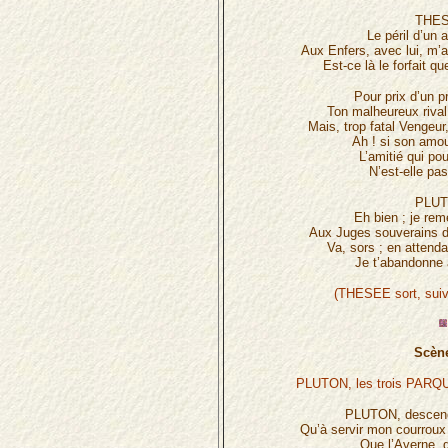
THES
Le péril d’un 
Aux Enfers, avec lui, m’a
Est-ce là le forfait q
Pour prix d’un p
Ton malheureux rival
Mais, trop fatal Vengeur
Ah ! si son amou
L’amitié qui po
N’est-elle pa
PLUT
Eh bien ; je re
Aux Juges souverains d
Va, sors ; en attenda
Je t’abandonne 
(THESEE sort, sui
Scène
PLUTON, les trois PARQUE
PLUTON, descend
Qu’à servir mon courroux 
Que l’Averne, 