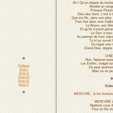
Ah ! Qu’on daigne du moins
Rendre un venge
Puisque Pluton 
Dieu des mers, c’est à to
Que ton fils, dans son père
Trois fois dans mes malhe
Le fleuve, aux Die
Et qu’ils n’osent jama
Le Styx a reçu
Au premier de mes vœux t
Tu m’as ouvert l
Où règne une nu
Grand Dieu, daigne 
CHŒ
Non, Neptune aurai
Les Enfers, malgré lui,
Préface
On peut aisémen
Acte I
Mais on ne peu
Acte II
Acte III
Acte IV
Acte V
Scèn
MERCURE ; & les Acteurs 
MERCURE à
Neptune vous 
Pour un fils t