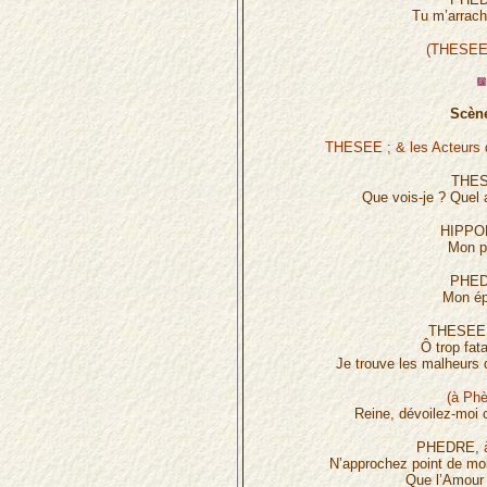
Tu m’arrach
(THESEE 
Scène
THESEE ; & les Acteurs 
THES
Que vois-je ? Quel 
HIPPO
Mon p
PHED
Mon ép
THESEE, 
Ô trop fata
Je trouve les malheurs q
(à Phè
Reine, dévoilez-moi 
PHEDRE,
N’approchez point de moi
Que l’Amour 