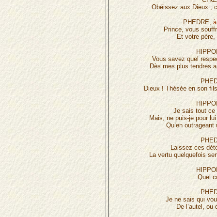
Obéissez aux Dieux ; c’
PHEDRE,
à
Prince, vous souff
Et votre père,
HIPPO
Vous savez quel respe
Dès mes plus tendres an
PHED
Dieux ! Thésée en son fils
HIPPO
Je sais tout ce 
Mais, ne puis-je pour lui
Qu’en outrageant 
PHED
Laissez ces déto
La vertu quelquefois ser
HIPPO
Quel c
PHED
Je ne sais qui vou
De l’autel, ou 