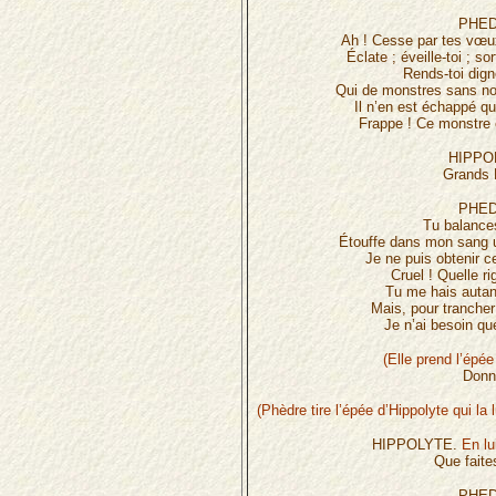
PHED
Ah ! Cesse par tes vœux
Éclate ; éveille-toi ; s
Rends-toi dign
Qui de monstres sans nom
Il n’en est échappé qu
Frappe ! Ce monstre
HIPPO
Grands 
PHED
Tu balance
Étouffe dans mon sang u
Je ne puis obtenir c
Cruel ! Quelle r
Tu me hais autant
Mais, pour trancher
Je n’ai besoin q
(Elle prend l’ép
Don
(Phèdre tire l’épée d’Hippolyte qui la
HIPPOLYTE.
En lu
Que faite
PHED