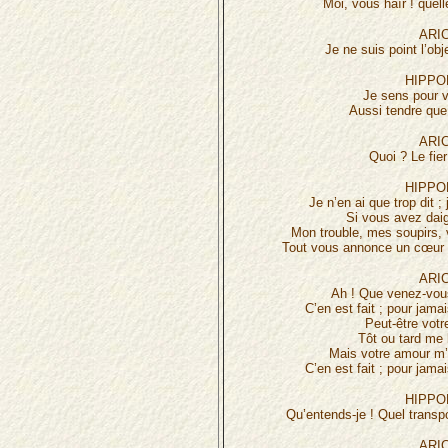
Moi, vous haïr ! quell
ARIC
Je ne suis point l’obj
HIPPO
Je sens pour v
Aussi tendre qu
ARIC
Quoi ? Le fie
HIPPO
Je n’en ai que trop dit 
Si vous avez dai
Mon trouble, mes soupirs,
Tout vous annonce un cœur t
ARIC
Ah ! Que venez-vou
C’en est fait ; pour jam
Peut-être votr
Tôt ou tard me l
Mais votre amour m’
C’en est fait ; pour jam
HIPPO
Qu’entends-je ! Quel trans
ARIC