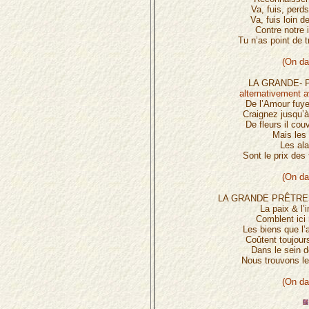
Va, fuis, perd
Va, fuis loin 
Contre notre 
Tu n’as point de t
(On da
LA GRANDE- 
alternativement
De l’Amour fuy
Craignez jusqu’
De fleurs il co
Mais les
Les al
Sont le prix des
(On da
LA GRANDE PRÊTRE
La paix & l’
Comblent ici 
Les biens que l
Coûtent toujour
Dans le sein d
Nous trouvons les
(On da