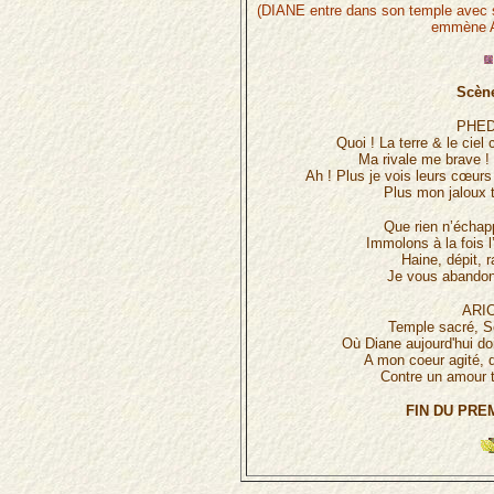
(DIANE entre dans son temple av
emmène A
Scène
PHED
Quoi ! La terre & le ciel
Ma rivale me brave ! 
Ah ! Plus je vois leurs cœurs
Plus mon jaloux tr
Que rien n’échap
Immolons à la fois l
Haine, dépit, r
Je vous abando
ARIC
Temple sacré, Sé
Où Diane aujourd'hui do
A mon coeur agité, d
Contre un amour 
FIN DU PRE