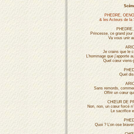
Scène
PHEDRE, OENO
& les Acteurs de la
PHEDRE,
Princesse, ce grand jour
Va vous unir a
ARIC
Je crains que le 
L’hommage que j’apporte au
Quel cœur viens-je
PHED
Quel dis
ARIC
Sans remords, comment
Offrir un cœur qu
CHŒUR DE P
Non, non, un cœur forcé n’
Le sacrifice 
PHED
Quoi ? L’on ose braver
CHŒ