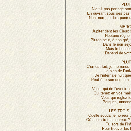
PLUT
N’a-t-il pas partagé s
En ouvrant sous ses pas l
Non, non ; je dois punir 
MERC
Jupiter tient les Cieu
Neptune règne 
Pluton peut, à son gré,
Dans le noir séj
Mais le bonheu
Dépend de votre
PLUT
C’en est fait, je me rends
Le bien de l’uni
De l’infernale nuit qu
Peut-être son destin n’
Vous, qui de l’avenir p
Qui tenez en vos main
Vous qui réglez l
Parques, annonce
LES TROIS
Quelle soudaine horreur t
Où cours tu malheureux ? T
Tu sors de l’in
Pour trouver les 