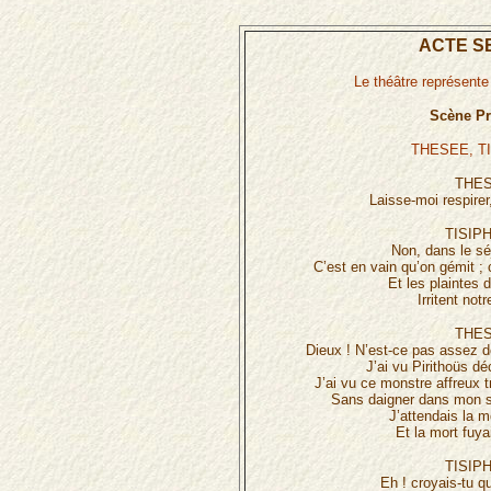
ACTE S
Le théâtre représente
Scène Pr
THESEE, T
THES
Laisse-moi respirer
TISIP
Non, dans le sé
C’est en vain qu’on gémit ; c
Et les plaintes
Irritent not
THES
Dieux ! N’est-ce pas assez d
J’ai vu Pirithoüs dé
J’ai vu ce monstre affreux t
Sans daigner dans mon s
J’attendais la m
Et la mort fuya
TISIP
Eh ! croyais-tu q