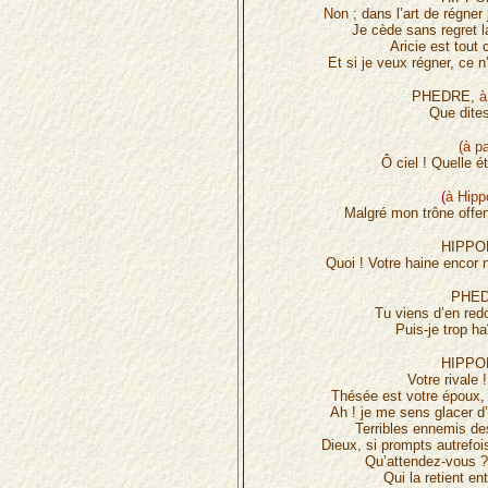
Non ; dans l’art de régner 
Je cède sans regret 
Aricie est tout 
Et si je veux régner, ce 
PHEDRE,
à
Que dite
(à pa
Ô ciel ! Quelle é
(
à Hippo
Malgré mon trône offer
HIPPO
Quoi ! Votre haine encor 
PHED
Tu viens d’en red
Puis-je trop ha
HIPPO
Votre rivale 
Thésée est votre époux, 
Ah ! je me sens glacer d
Terribles ennemis de
Dieux, si prompts autrefoi
Qu’attendez-vous ?
Qui la retient e