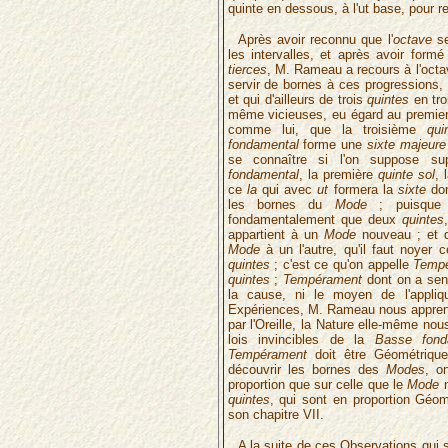
quinte en dessous, à l'ut base, pour ret
Après avoir reconnu que l'
octave
se
les intervalles, et après avoir form
tierces
, M. Rameau a recours à l'oct
servir de bornes à ces progressions, 
et qui d'ailleurs de trois
quintes
en tr
même vicieuses, eu égard au premie
comme lui, que la troisième
qui
fondamental
forme une
sixte majeure
se connaître si l'on suppose su
fondamental
, la première
quinte sol
,
ce
la
qui avec
ut
formera la
sixte
don
les bornes du
Mode
; puisqu
fondamentalement que deux
quintes
appartient à un
Mode
nouveau ; et de
Mode
à un l'autre, qu'il faut noyer
quintes
; c'est ce qu'on appelle
Temp
quintes
;
Tempérament
dont on a sent
la cause, ni le moyen de l'appliq
Expériences, M. Rameau nous apprend
par l'Oreille, la Nature elle-même nou
lois invincibles de la
Basse fond
Tempérament
doit être Géométrique,
découvrir les bornes des
Modes
, o
proportion que sur celle que le
Mode
n
quintes
, qui sont en proportion Géom
son chapitre VII.
A la suite de ces Observations qui 