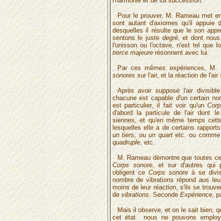
l'harmonie et de sa succession.
Pour le prouver, M. Rameau met en 
sont autant d'axiomes qu'il appuie 
desquelles il résulte que le
son appr
sentons le juste
degré
, et dont nou
l'unisson ou l'octave, n'est tel que 
tierce majeure
résonnent avec lui.
Par ces mêmes expériences, M. 
sonores
sur l'air, et la réaction de l'
Après avoir supposé l'air divisible
chacune est capable d'un certain n
est particulier, il fait voir qu'un
Corp
d'abord la particule de l'air dont 
siennes, et qu'en même temps cette 
lesquelles elle a de certains rappor
un tiers
, ou
un quart
etc. ou comme
quadruple
, etc.
M. Rameau démontre que toutes ces
Corps sonore
, et sur d'autres qui 
obligent ce
Corps sonore
à se divis
nombre de vibrations répond aus leu
moins de leur réaction, s'ils se tro
de
vibrations
. Seconde
Expérience
, p
Mais il observe, et on le sait bien, 
cet état nous ne pouvons empl