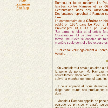
Index
Rameau et future madame La Poupl
Sommaire
lancées contre Rameau et sa
Gé
Site Map
Desfontaines dans ses
Observat
Desfontaines reprochait à Rameau son 
livre.
Le commentaire de la
Génération H
publié en 1937, dans
Le Pour et 
Prévost (vol. 13, CLXXIX, pp. 33-4
"Un extrait si clair et si précis fe
Observations. Et ce n'est pas la m
formé une Elève si capable de fair
manière seule dont elle les expose est
Cet essai valut également à Thérès
Voltaire.
0n voudrait tout savoir, on aime à s'
la peine de penser. M. Rameau no
nouvellement découvert. Si l'on veut 
suivre, à marcher comme lui dans les r
Il nous apprend et nous démontre 
dirige dans toutes nos productions e
donc.
Monsieur Rameau appelle ce princi
puisque ce principe y paraît tou