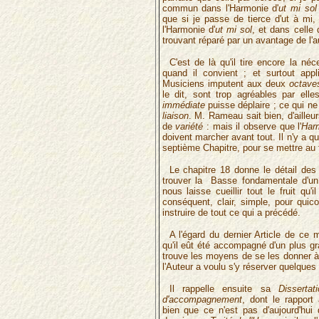
commun dans l'Harmonie d'
ut mi sol
que si je passe de tierce d'ut à mi
l'Harmonie d'
ut mi sol
, et dans celle
trouvant réparé par un avantage de l'a
C'est de là qu'il tire encore la né
quand il convient ; et surtout app
Musiciens imputent aux deux
octave
le dit, sont trop agréables par el
immédiate
puisse déplaire ; ce qui ne
liaison
. M. Rameau sait bien, d'ailleu
de
variété
: mais il observe que l'
Har
doivent marcher avant tout. Il n'y a qu
septième Chapitre, pour se mettre au 
Le chapitre 18 donne le détail des 
trouver la Basse fondamentale d'un 
nous laisse cueillir tout le fruit qu'
conséquent, clair, simple, pour quic
instruire de tout ce qui a précédé.
A l'égard du dernier Article de ce 
qu'il eût été accompagné d'un plus g
trouve les moyens de se les donner 
l'Auteur a voulu s'y réserver quelques 
Il rappelle ensuite sa
Disserta
d'accompagnement
, dont le rapport
bien que ce n'est pas d'aujourd'hui