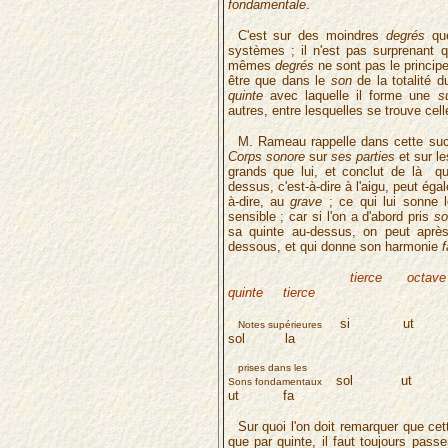
fondamentale
.
C'est sur des moindres
degrés
que
systèmes ; il n'est pas surprenant q
mêmes
degrés
ne sont pas le principe
être que dans le
son
de la totalité 
quinte
avec laquelle il forme une
s
autres, entre lesquelles se trouve ce
M. Rameau rappelle dans cette suc
Corps sonore
sur
ses parties
et sur l
grands que lui, et conclut de là qu
dessus, c'est-à-dire à l'aigu, peut ég
à-dire, au
grave
; ce qui lui sonne 
sensible ; car si l'on a d'abord pris
so
sa quinte au-dessus, on peut aprè
dessous, et qui donne son harmonie
f
tierce octa
quinte tierce
si ut
Notes supérieures
sol la
prises dans les
sol u
Sons fondamentaux
ut fa
Sur quoi l'on doit remarquer que ce
que par quinte, il faut toujours pass