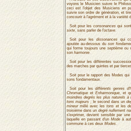
voyons le Musicien suivre le Philoso
ceci est l'objet des Musiciens en 
suivre son ordre de génération, et ti
concourir à l'agrément et à la variété 
Soit pour les
consonances
qui son
sixte
, sans parler de l'
octave
.
Soit pour les
dissonances
qui co
ajoutée au-dessous du
son fondamen
qui forme toujours une
septième
ou 
son
harmonie
.
Soit pour les différentes successi
des marches par quintes et par tierce
Soit pour le rapport des Modes qui s
sons fondamentaux.
Soit pour les
différents genres d'
Chromatique
et
Enharmonique
, et q
moindres degrés les plus naturels à 
tons majeurs
; le second dans un
de
mineur
mêlé avec les
tons
et les
d
troisième dans un
degré nullement na
s'exprimer, devient sensible par une
laquelle en passant d'un
Mode
à aut
commune à ces deux
Modes
.