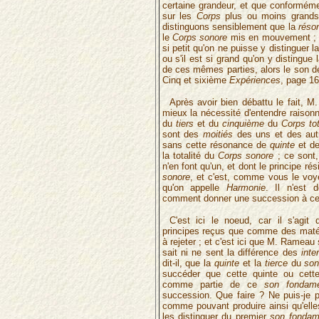
certaine grandeur, et que conforméme
sur les
Corps
plus ou moins grands,
distinguons sensiblement que la
réso
le
Corps sonore
mis en mouvement ; 
si petit qu'on ne puisse y distinguer 
ou s'il est si grand qu'on y distingue 
de ces mêmes parties, alors le son de
Cinq et sixième
Expériences
, page 16
Après avoir bien débattu le fait, 
mieux la nécessité d'entendre raison
du
tiers
et du
cinquième
du
Corps tot
sont des
moitiés
des uns et des autr
sans cette résonance de
quinte
et d
la totalité du
Corps sonore
; ce sont
n'en font qu'un, et dont le principe ré
sonore
, et c'est, comme vous le voye
qu'on appelle
Harmonie
. Il n'est 
comment donner une succession à c
C'est ici le noeud, car il s'agit
principes reçus que comme des matér
à rejeter ; et c'est ici que M. Ramea
sait ni ne sent la différence des
inte
dit-il, que la
quinte
et la
tierce
du
son
succéder que cette quinte ou cette
comme partie de ce
son fondame
succession. Que faire ? Ne puis-je
comme pouvant produire ainsi qu'elle
les distinguer du premier
son fondam