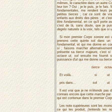
mêmes, le caractère dans un autre
Co
leur
ton
? Oui ; je le puis, je le fais.
fondamentales
, me rendent leurs p
petites
tierces
; car ce sont de vr
enfants aux droits des pères ; et c'e
être
fondamental
, en ce qu'il porte 
c'est de là, sans doute, que je pui
degrés
naturels à la voix, tels que
si 
Si mon premier
Corps sonore
est u
prenons cette quinte sol dans un
fondamental
, et qui me donne en c
si
; faisons marcher alternativemen
présente sa
tierce majeure
, c'est
si
octave ut
,
sol
ensuite me fournit
puissance d'
ut
qui me donne sa
tierce
tierce octa
Et voilà... si 
pris dans... sol 
Il est vrai que je ne m'étends pas 
connais encore que cette
marche
par
qui est contenue dans le premier
Corp
Les note supérieures sont les
moind
ce qui les produit, j'entends les n