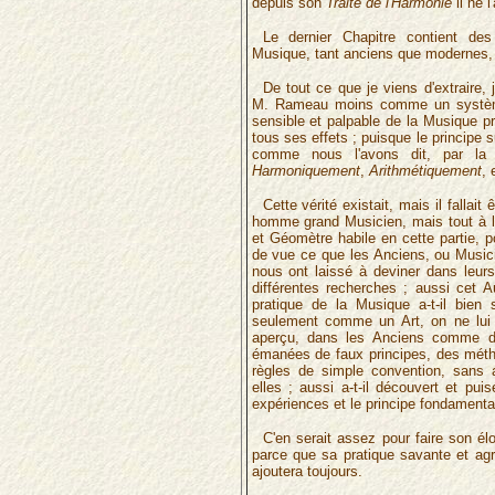
depuis son
Traité de l'Harmonie
il ne l
Le dernier Chapitre contient de
Musique, tant anciens que modernes, q
De tout ce que je viens d'extraire, 
M. Rameau moins comme un systèm
sensible et palpable de la Musique pr
tous ses effets ; puisque le principe 
comme nous l'avons dit, par la 
Harmoniquement
,
Arithmétiquement
, 
Cette vérité existait, mais il fallait ê
homme grand Musicien, mais tout à l
et Géomètre habile en cette partie,
de vue ce que les Anciens, ou Music
nous ont laissé à deviner dans leurs
différentes recherches ; aussi cet A
pratique de la Musique a-t-il bien 
seulement comme un Art, on ne lui d
aperçu, dans les Anciens comme d
émanées de faux principes, des méth
règles de simple convention, sans 
elles ; aussi a-t-il découvert et p
expériences et le principe fondamental
C'en serait assez pour faire son élo
parce que sa pratique savante et agr
ajoutera toujours.