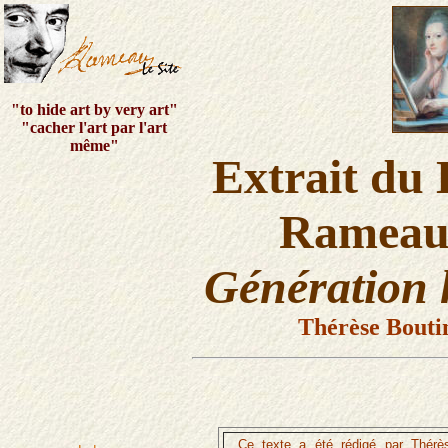
"to hide art by very art"
"cacher l'art par l'art
même"
Extrait du 
Rameau 
Génération
Thérèse Bouti
Ce texte a été rédigé par Thérè